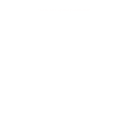
*Solo en España peninsular.
Pasarela de pago
100% SEGURA Y RÁPIDA.
En un entorno seguro y fácil.
Caprichos para eventos, cumpleaños y
caterings.
Llámanos al 622 45 38 24.