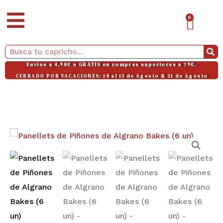
Ir
CAR
0
al
contenido
Buscar
Envíos a 4,90€ o GRATIS en compras superiores a 79€.
CERRADO POR VACACIONES: 10 al 13 de Agosto & 21 de Agosto