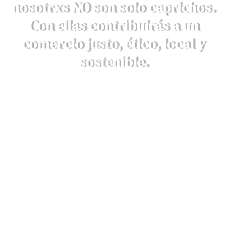
nosotrxs NO son solo caprichos.
Con ellas contribuirás a un
comercio justo, ético, local y
sostenible.
DESCRUBRE AQUÍ NUESTROS
VALORES
Envíos a 4,90€ o GRATIS en compras
superiores a 79€*