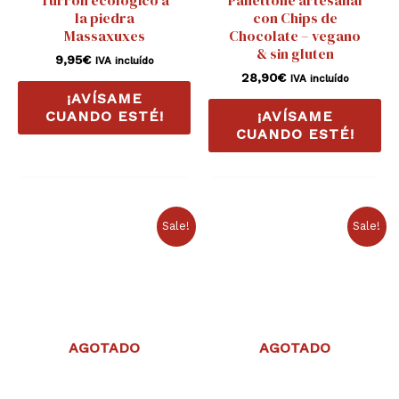
la piedra
con Chips de
Massaxuxes
Chocolate – vegano
& sin gluten
9,95
€
IVA incluído
28,90
€
IVA incluído
¡AVÍSAME
CUANDO ESTÉ!
¡AVÍSAME
CUANDO ESTÉ!
El
El
El
El
Sale!
Sale!
precio
precio
precio
precio
original
actual
original
actual
era:
es:
era:
es:
9,50€.
6,50€.
28,90€.
22,90€.
AGOTADO
AGOTADO