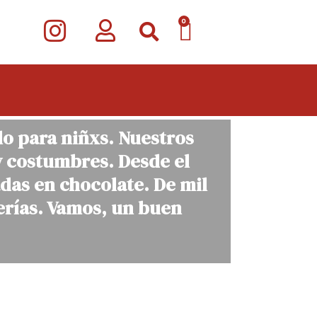
I
CARRITO
0
n
s
t
a
lo para niñxs. Nuestros
g
y costumbres. Desde el
r
adas en chocolate. De mil
a
erías. Vamos, un buen
m