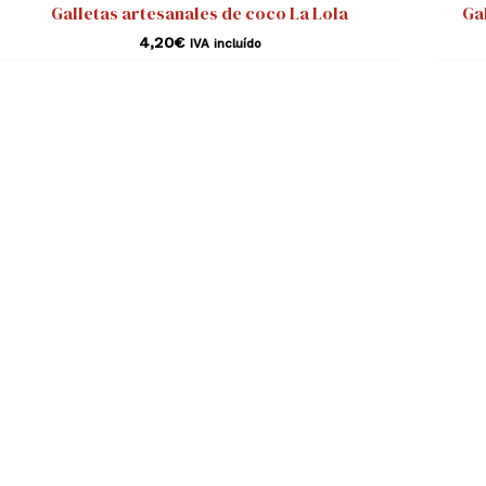
Galletas artesanales de coco La Lola
Ga
4,20
€
IVA incluído