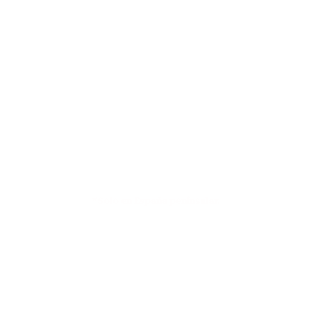
DESCRUBRE AQUÍ NUESTROS
VALORES
Envíos a 4,90€ o GRATIS en compras
superiores a 79€*
*Solo en España peninsular.
Pasarela de pago
100% SEGURA Y RÁPIDA.