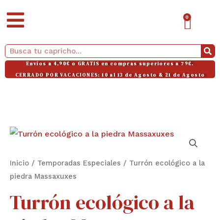
Ir
CAR
0
al
contenido
Buscar
Envíos a 4,90€ o GRATIS en compras superiores a 79€.
CERRADO POR VACACIONES: 10 al 13 de Agosto & 21 de Agosto
Inicio
/
Temporadas Especiales
/ Turrón ecológico a la
piedra Massaxuxes
Turrón ecológico a la