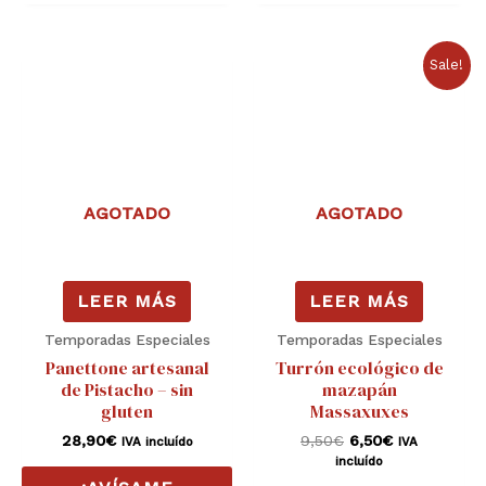
El
El
Sale!
precio
precio
original
actual
era:
es:
9,50€.
6,50€.
AGOTADO
AGOTADO
LEER MÁS
LEER MÁS
Temporadas Especiales
Temporadas Especiales
Panettone artesanal
Turrón ecológico de
de Pistacho – sin
mazapán
gluten
Massaxuxes
28,90
€
9,50
€
6,50
€
IVA incluído
IVA
incluído