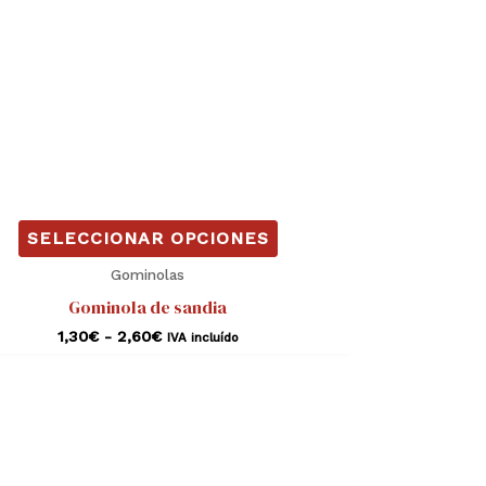
pueden
elegir
en
la
página
de
producto
SELECCIONAR OPCIONES
Gominolas
Gominola de sandia
1,30
€
-
2,60
€
IVA incluído
Rango
Este
de
producto
precios:
desde
tiene
1,30€