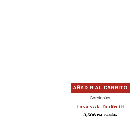
AÑADIR AL CARRITO
Gominolas
Un saco de Tuttifrutti
3,50
€
IVA incluído
Rango
Este
de