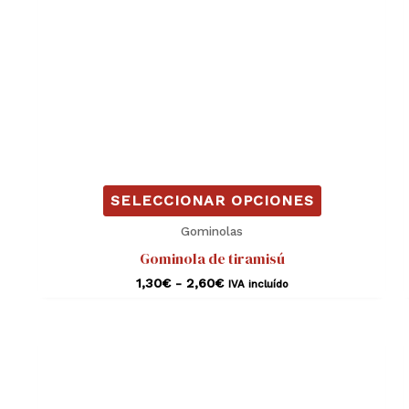
pueden
elegir
en
la
página
de
producto
SELECCIONAR OPCIONES
Gominolas
Gominola de tiramisú
1,30
€
-
2,60
€
IVA incluído
Rango
Este
de
producto
precios:
desde
tiene
1,30€