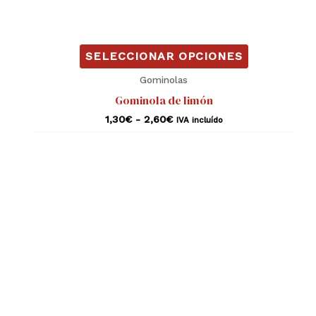
de
producto
SELECCIONAR OPCIONES
Gominolas
Gominola de limón
1,30
€
-
2,60
€
IVA incluído
Rango
Este
de
producto
precios:
desde
tiene
1,30€
hasta
múltiples
2,60€
variantes.
Las
opciones
se