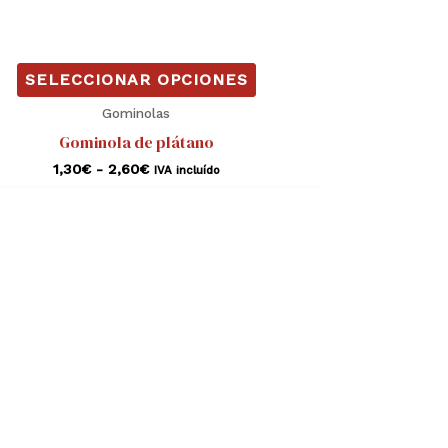
de
producto
SELECCIONAR OPCIONES
Gominolas
Gominola de plátano
1,30
€
-
2,60
€
IVA incluído
Rango
Este
de
producto
precios:
desde
tiene
1,30€
hasta
múltiples
2,60€
variantes.
Las
opciones
se