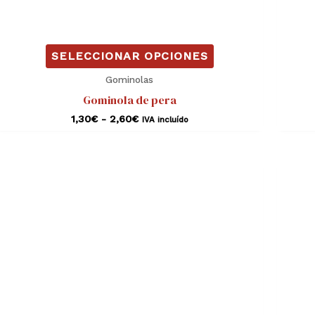
de
producto
SELECCIONAR OPCIONES
Gominolas
Gominola de pera
1,30
€
-
2,60
€
IVA incluído
Rango
Este
de
producto
precios:
desde
tiene
1,30€
hasta
múltiples
2,60€
variantes.
Las
opciones
se