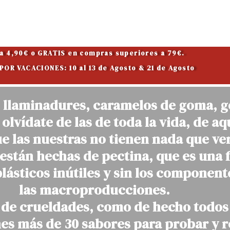
 a 4,90€ o GRATIS en compras superiores a 79€.
OR VACACIONES: 10 al 13 de Agosto & 21 de Agosto
 llaminadures, caramelos de goma, go
olvídate de las de toda la vida, de a
las nuestras no tienen nada que ver
están hechas de pectina, que es una f
 plásticos inútiles y sin los componen
las macroproducciones.
y de crueldades, como de hecho todos
nes más de 30 sabores para probar y r