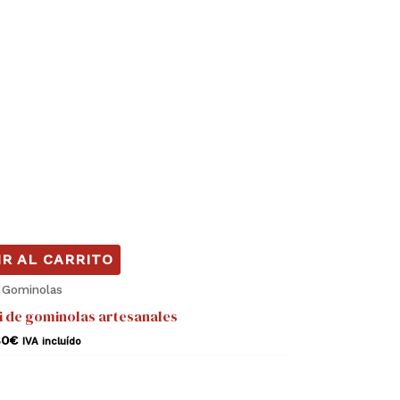
R AL CARRITO
Gominolas
ti de gominolas artesanales
80
€
IVA incluído
Rango
Este
de