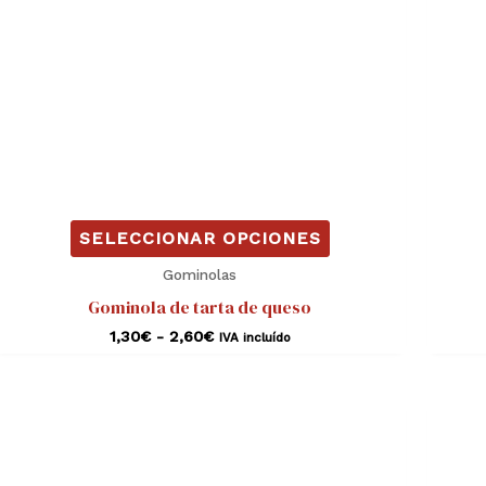
pueden
elegir
en
la
página
de
producto
SELECCIONAR OPCIONES
Gominolas
Gominola de tarta de queso
1,30
€
-
2,60
€
IVA incluído
Rango
Este
de
producto
precios:
desde
tiene
1,30€