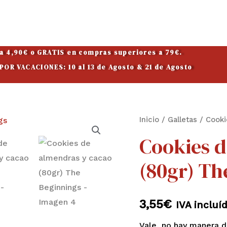
 a 4,90€ o GRATIS en compras superiores a 79€.
OR VACACIONES: 10 al 13 de Agosto & 21 de Agosto
Cookies
Inicio
/
Galletas
/ Cooki
de
Cookies d
almendras
(80gr) Th
y
cacao
(80gr)
3,55
€
IVA incluí
The
Beginnings
Vale, no hay manera d