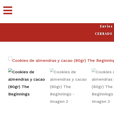
Ir
al
contenido
Envíos
CERRADO P