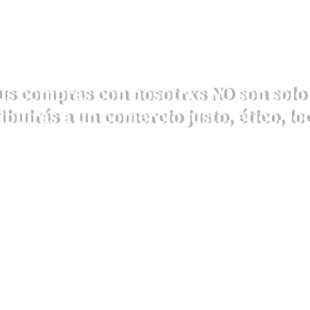
us compras con nosotrxs NO son solo 
ibuirás a un comercio justo, ético, loc
DESCRUBRE AQUÍ NUESTROS VALORES
Pasarela de pago
Cap