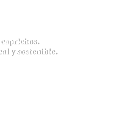
caprichos.
al y sostenible.
richos para eventos,