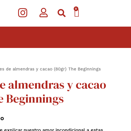
I
CARRITO
0
n
s
t
a
g
es de almendras y cacao (80gr) The Beginnings
r
e almendras y cacao
a
m
e Beginnings
do
e explicar nuestro amor incondicional a estas