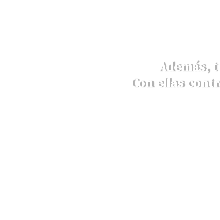
Además, t
Con ellas contr
Envíos a 4,90€ o GRATIS en