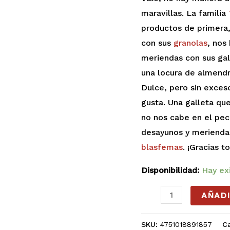
cantidad
maravillas. La familia
productos de primera,
con sus
granolas
, nos
meriendas con sus gal
una locura de almendr
Dulce, pero sin exces
gusta. Una galleta que
no nos cabe en el pec
desayunos y meriendas
blasfemas
. ¡Gracias t
Disponibilidad:
Hay ex
AÑADI
SKU:
4751018891857
C