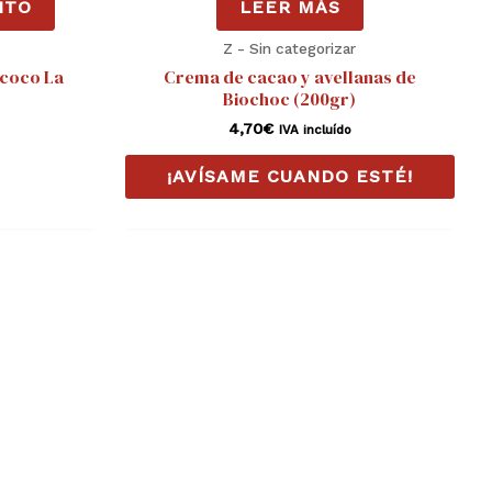
ITO
LEER MÁS
Z - Sin categorizar
 coco La
Crema de cacao y avellanas de
Biochoc (200gr)
4,70
€
IVA incluído
¡AVÍSAME CUANDO ESTÉ!