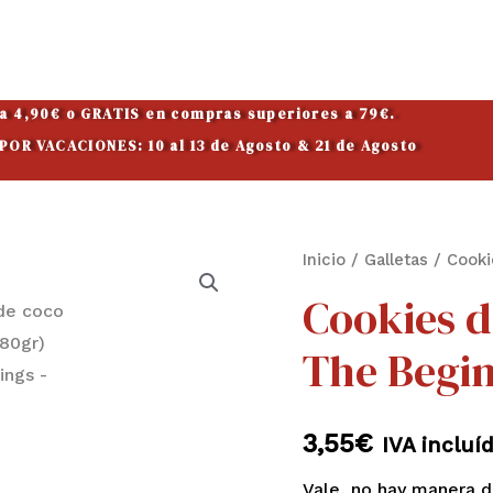
 a 4,90€ o GRATIS en compras superiores a 79€.
OR VACACIONES: 10 al 13 de Agosto & 21 de Agosto
Cookies
Inicio
/
Galletas
/ Cooki
de
Cookies d
coco
The Begi
y
jengibre
(80gr)
3,55
€
IVA incluí
The
Beginnings
Vale, no hay manera d