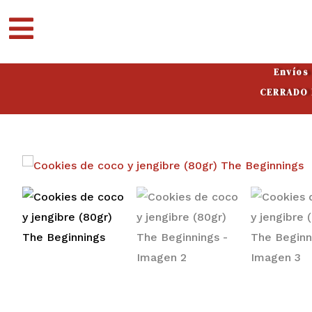
Ir
al
contenido
Envíos
CERRADO P