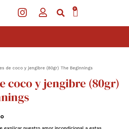
I
CARRITO
0
n
s
t
a
g
es de coco y jengibre (80gr) The Beginnings
r
e coco y jengibre (80gr)
a
m
nnings
do
e explicar nuestro amor incondicional a estas