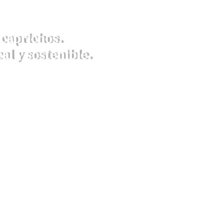
caprichos.
al y sostenible.
richos para eventos,
pleaños y caterings.