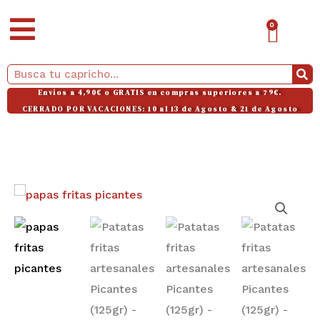
Ir
CAR
0
al
contenido
Buscar
Envíos a 4,90€ o GRATIS en compras superiores a 79€.
CERRADO POR VACACIONES: 10 al 13 de Agosto & 21 de Agosto