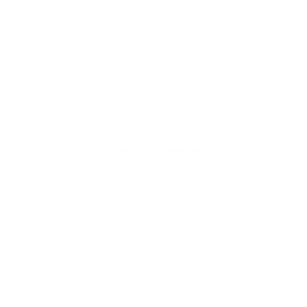
Envíos a 4,90€ o GRATIS en compras
superiores a 79€*
*Solo en España peninsular.
Pasarela de pago
100% SEGURA Y RÁPIDA.
En un entorno seguro y fácil.