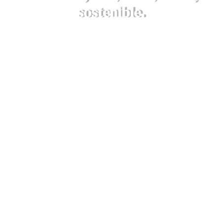
sostenible.
DESCRUBRE AQUÍ NUESTROS
VALORES
Envíos a 4,90€ o GRATIS en compras
superiores a 79€*
*Solo en España peninsular.