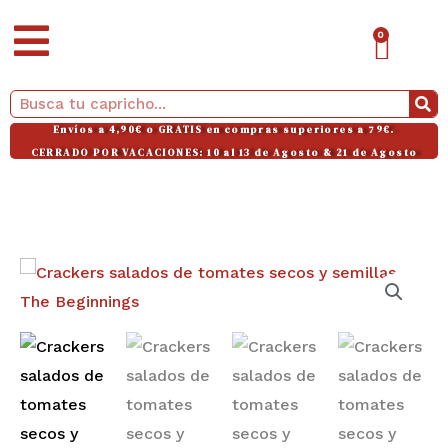
Ir
CAR
0
al
contenido
Buscar
Envíos a 4,90€ o GRATIS en compras superiores a 79€.
CERRADO POR VACACIONES: 10 al 13 de Agosto & 21 de Agosto
Crackers
salados
de
tomates
secos
y
semillas