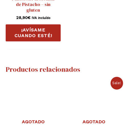
de Pistacho – sin
gluten
28,90
€
IVA incluído
¡AVÍSAME
CUANDO ESTÉ!
Productos relacionados
El
El
Sale!
precio
precio
original
actual
era:
es:
28,90€.
22,90€.
AGOTADO
AGOTADO