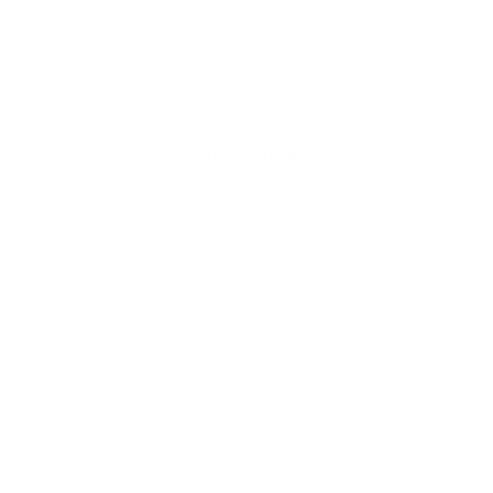
Envíos a 4,90€ o GRATIS en compras
superiores a 79€*
*Solo en España peninsular.
Pasarela de pago
100% SEGURA Y RÁPIDA.
En un entorno seguro y fácil.