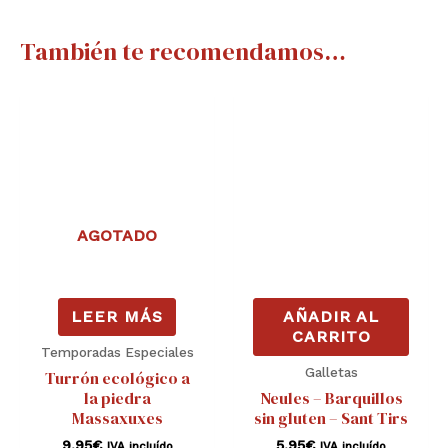
También te recomendamos…
AGOTADO
LEER MÁS
AÑADIR AL
CARRITO
Temporadas Especiales
Galletas
Turrón ecológico a
la piedra
Neules – Barquillos
Massaxuxes
sin gluten – Sant Tirs
9,95
€
5,95
€
IVA incluído
IVA incluído