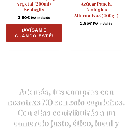
vegetal (200ml)
Azúcar Panela
Schlagfix
Ecológica
Alternativa3 (400gr)
3,60
€
IVA incluído
2,85
€
IVA incluído
¡AVÍSAME
CUANDO ESTÉ!
Además, tus compras con
nosotrxs NO son solo caprichos.
Con ellas contribuirás a un
comercio justo, ético, local y