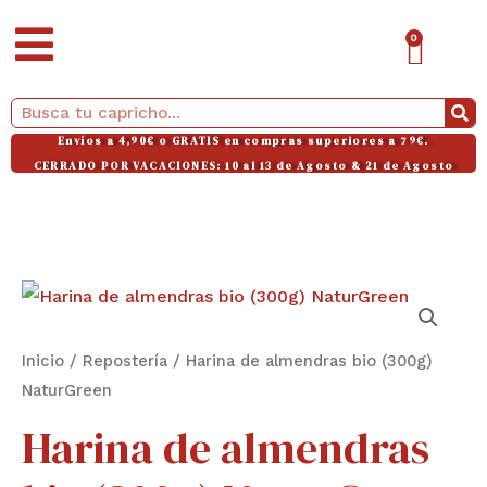
Ir
CAR
0
al
contenido
Buscar
Envíos a 4,90€ o GRATIS en compras superiores a 79€.
CERRADO POR VACACIONES: 10 al 13 de Agosto & 21 de Agosto
Harina
de
almendras
Inicio
/
Repostería
/ Harina de almendras bio (300g)
bio
NaturGreen
(300g)
Harina de almendras
NaturGreen
cantidad