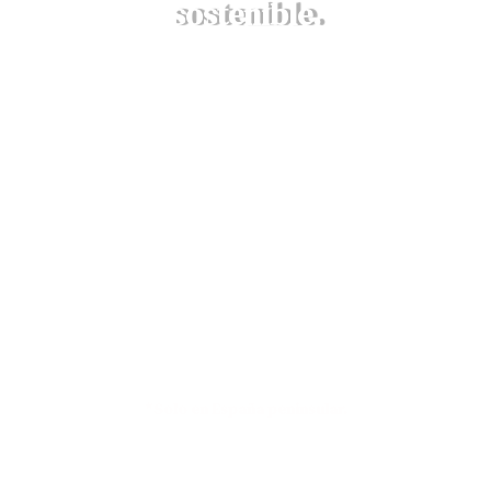
sostenible.
DESCRUBRE AQUÍ NUESTROS
VALORES
Envíos a 4,90€ o GRATIS en compras
superiores a 79€*
*Solo en España peninsular.