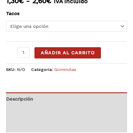
1,30
€
-
2,60
€
IVA incluído
1,30€
Tacos
hasta
2,60€
AÑADIR AL CARRITO
SKU:
N/D
Categoría:
Gominolas
Descripción
Información adicional
Valoraciones (0)