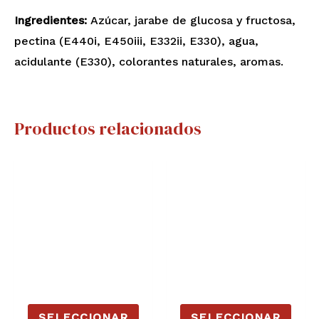
Ingredientes:
Azúcar, jarabe de glucosa y fructosa,
pectina (E440i, E450iii, E332ii, E330), agua,
acidulante (E330), colorantes naturales, aromas.
Productos relacionados
Rango
Rango
Este
Este
de
de
producto
prod
precios:
precios:
desde
desde
tiene
tiene
1,30€
1,30€
hasta
hasta
múltiples
múlt
2,60€
2,60€
variantes.
varia
Las
Las
opciones
opci
se
se
SELECCIONAR
SELECCIONAR