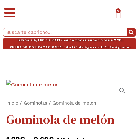
Ir
CAR
0
al
contenido
Buscar
Envíos a 4,90€ o GRATIS en compras superiores a 79€.
CERRADO POR VACACIONES: 10 al 13 de Agosto & 21 de Agosto
Gominola
Rango
de
de
melón
Inicio
/
Gominolas
/ Gominola de melón
cantidad
precios:
Gominola de melón
desde