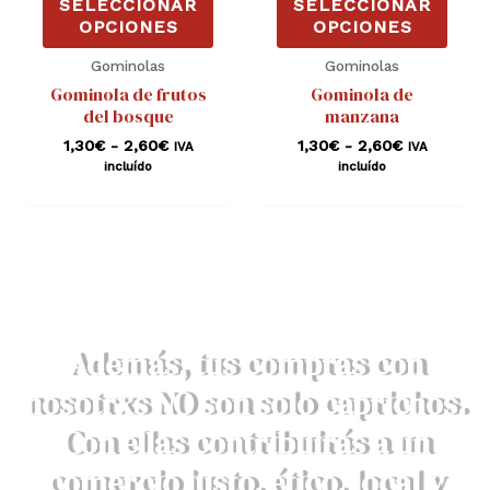
SELECCIONAR
SELECCIONAR
pueden
pued
OPCIONES
OPCIONES
elegir
elegi
Gominolas
Gominolas
en
en
Gominola de frutos
Gominola de
la
la
del bosque
manzana
página
pági
1,30
€
-
2,60
€
1,30
€
-
2,60
€
IVA
IVA
incluído
incluído
de
de
producto
prod
Además, tus compras con
nosotrxs NO son solo caprichos.
Con ellas contribuirás a un
comercio justo, ético, local y