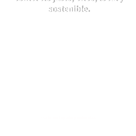
sostenible.
DESCRUBRE AQUÍ NUESTROS
VALORES
Envíos a 4,90€ o GRATIS en compras
superiores a 79€*
*Solo en España peninsular.