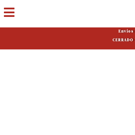
Ir
al
contenido
Envíos
CERRADO P