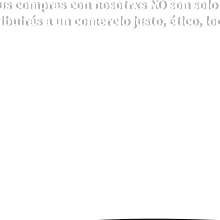
us compras con nosotrxs NO son solo 
ibuirás a un comercio justo, ético, loc
DESCRUBRE AQUÍ NUESTROS VALORES
Pasarela de pago
Cap
100% SEGURA Y RÁPIDA.
cum
En un entorno seguro y fácil.