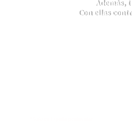
Además, t
Con ellas contr
Envíos a 4,90€ o GRATIS en
compras superiores a 79€*
*Solo en España peninsular.