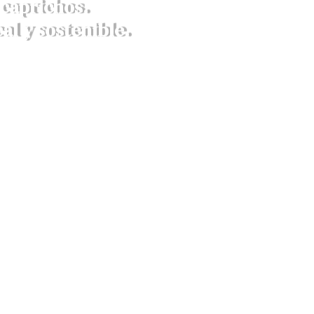
caprichos.
al y sostenible.
richos para eventos,
pleaños y caterings.
Llámanos al 622 45 38 24.