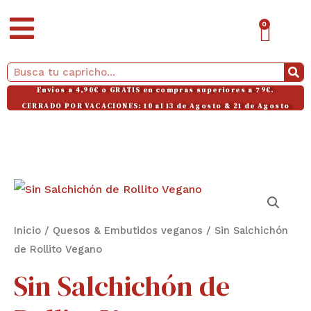
Ir
CAR
0
al
contenido
Buscar
Envíos a 4,90€ o GRATIS en compras superiores a 79€.
CERRADO POR VACACIONES: 10 al 13 de Agosto & 21 de Agosto
Sin
Salchichón
de
Inicio
/
Quesos & Embutidos veganos
/ Sin Salchichón
Rollito
de Rollito Vegano
Vegano
Sin Salchichón de
cantidad