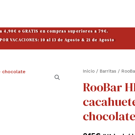
 a 4,90€ o GRATIS en compras superiores a 79€.
OR VACACIONES: 10 al 13 de Agosto & 21 de Agosto
RooBar
Inicio
/
Barritas
/ RooBa
HIGH
RooBar H
PROTEIN
cacahuete
de
cacahuete
chocolat
recubierto
de
chocolate