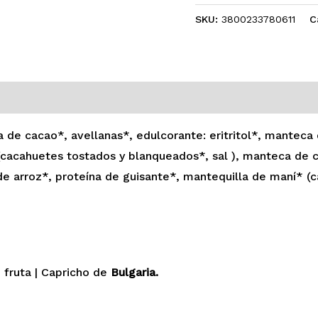
SKU:
3800233780611
C
0)
 de cacao*, avellanas*, edulcorante: eritritol*, manteca
(cacahuetes tostados y blanqueados*, sal ), manteca de c
 de arroz*, proteína de guisante*, mantequilla de maní* (
 fruta | Capricho de
Bulgaria.