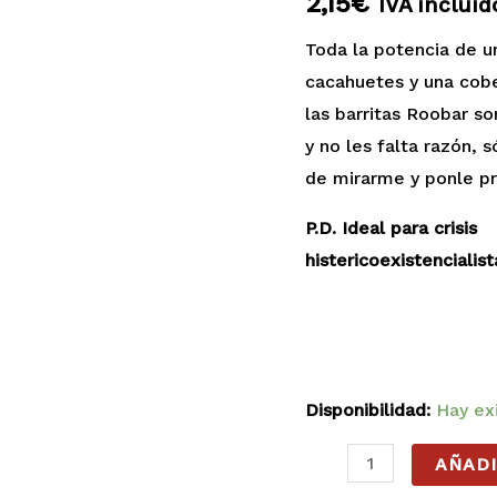
2,15
€
IVA incluíd
cantidad
Toda la potencia de u
cacahuetes y una cobe
las barritas Roobar s
y no les falta razón, 
de mirarme y ponle pr
P.D. Ideal para crisis
histericoexistenciali
Disponibilidad:
Hay ex
AÑADI