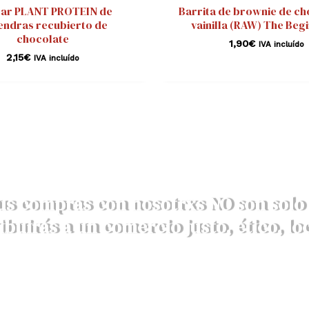
ar PLANT PROTEIN de
Barrita de brownie de ch
endras recubierto de
vainilla (RAW) The Beg
chocolate
1,90
€
IVA incluído
2,15
€
IVA incluído
us compras con nosotrxs NO son solo 
ibuirás a un comercio justo, ético, loc
DESCRUBRE AQUÍ NUESTROS VALORES