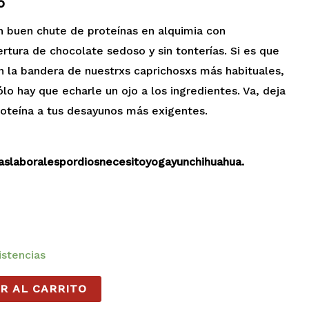
o
n buen chute de proteínas en alquimia con
rtura de chocolate sedoso y sin tonterías. Si es que
on la bandera de nuestrxs caprichosxs más habituales,
sólo hay que echarle un ojo a los ingredientes. Va, deja
oteína a tus desayunos más exigentes.
staslaboralespordiosnecesitoyogayunchihuahua.
istencias
R AL CARRITO