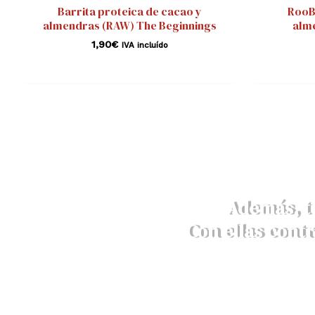
Barrita proteica de cacao y
RooB
almendras (RAW) The Beginnings
alm
1,90
€
IVA incluído
Además, t
Con ellas contr