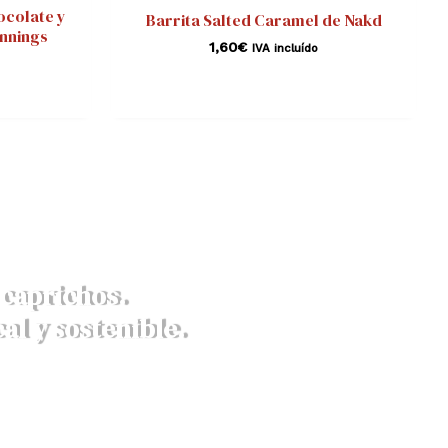
ocolate y
Barrita Salted Caramel de Nakd
innings
1,60
€
IVA incluído
caprichos.
al y sostenible.