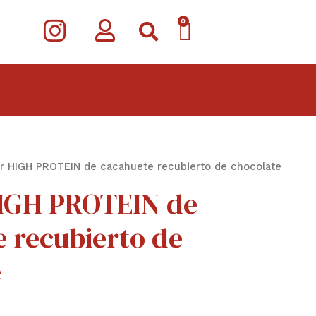
I
CARRITO
0
n
s
t
a
g
r HIGH PROTEIN de cacahuete recubierto de chocolate
r
IGH PROTEIN de
a
m
 recubierto de
e