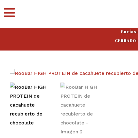
Ir
al
contenido
Envíos
CERRADO P