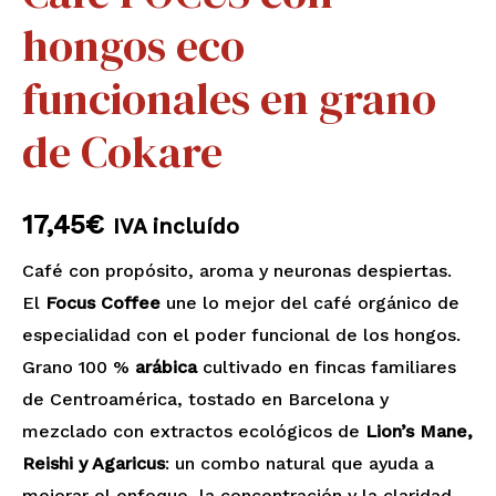
hongos eco
grano
de
funcionales en grano
Cokare
cantidad
de Cokare
17,45
€
IVA incluído
Café con propósito, aroma y neuronas despiertas.
El
Focus Coffee
une lo mejor del café orgánico de
especialidad con el poder funcional de los hongos.
Grano 100 %
arábica
cultivado en fincas familiares
de Centroamérica, tostado en Barcelona y
mezclado con extractos ecológicos de
Lion’s Mane,
Reishi y Agaricus
: un combo natural que ayuda a
mejorar el enfoque, la concentración y la claridad