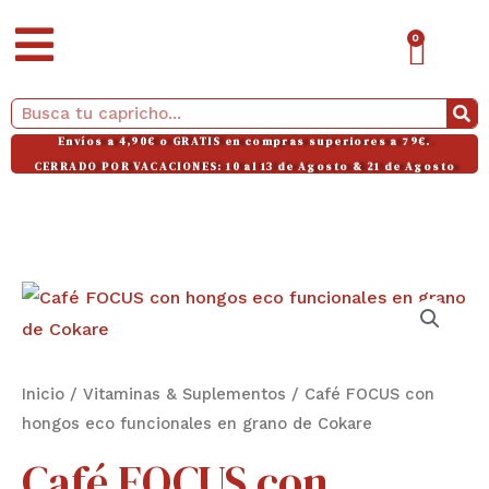
Ir
CAR
0
al
contenido
Buscar
Envíos a 4,90€ o GRATIS en compras superiores a 79€.
CERRADO POR VACACIONES: 10 al 13 de Agosto & 21 de Agosto
Café
FOCUS
con
hongos
Inicio
/
Vitaminas & Suplementos
/ Café FOCUS con
eco
hongos eco funcionales en grano de Cokare
funcionales
Café FOCUS con
en