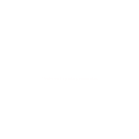
VALORES
Envíos a 4,90€ o GRATIS en compras
superiores a 79€*
*Solo en España peninsular.
Pasarela de pago
100% SEGURA Y RÁPIDA.
En un entorno seguro y fácil.