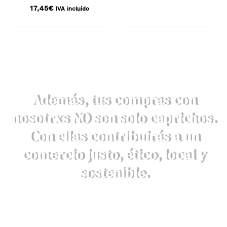
17,45
€
IVA incluído
Además, tus compras con
nosotrxs NO son solo caprichos.
Con ellas contribuirás a un
comercio justo, ético, local y
sostenible.
DESCRUBRE AQUÍ NUESTROS