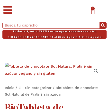
Ir
CAR
0
al
contenido
Buscar
Envíos a 4,90€ o GRATIS en compras superiores a 79€.
CERRADO POR VACACIONES: 10 al 13 de Agosto & 21 de Agosto
Inicio
/
Z - Sin categorizar
/ BioTableta de chocolate
Sol Natural de Praliné sin azúcar
BioTableta de