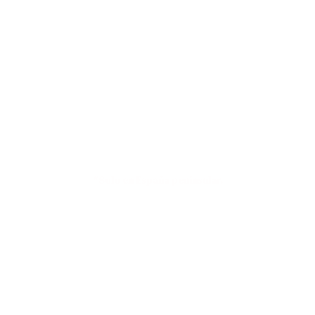
VALORES
Envíos a 4,90€ o GRATIS en compras
superiores a 79€*
*Solo en España peninsular.
Pasarela de pago
100% SEGURA Y RÁPIDA.