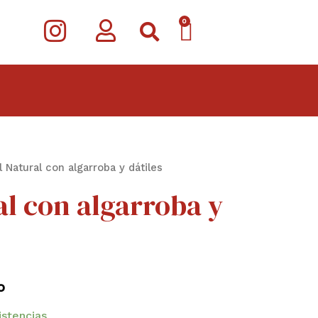
I
CARRITO
0
n
s
t
a
g
l Natural con algarroba y dátiles
r
al con algarroba y
a
m
o
istencias