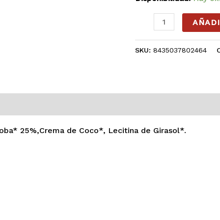
AÑADI
SKU:
8435037802464
0)
roba* 25%,Crema de Coco*, Lecitina de Girasol*.