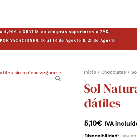
 a 4,90€ o GRATIS en compras superiores a 79€.
OR VACACIONES: 10 al 13 de Agosto & 21 de Agosto
Sol
Inicio
/
Chocolates
/ So
Natural
Sol Natur
con
dátiles
algarroba
y
dátiles
5,10
€
IVA incluíd
cantidad
Disponibilidad:
Hay ex