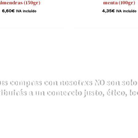
almendras (150gr)
menta (100gr)
6,60
€
4,35
€
IVA incluído
IVA incluído
us compras con nosotrxs NO son solo 
ibuirás a un comercio justo, ético, loc
DESCRUBRE AQUÍ NUESTROS VALORES