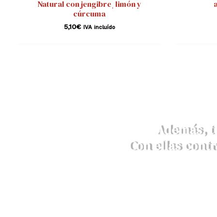
Natural con jengibreˌ limón y
cúrcuma
5,10
€
IVA incluído
Además, t
Con ellas contr