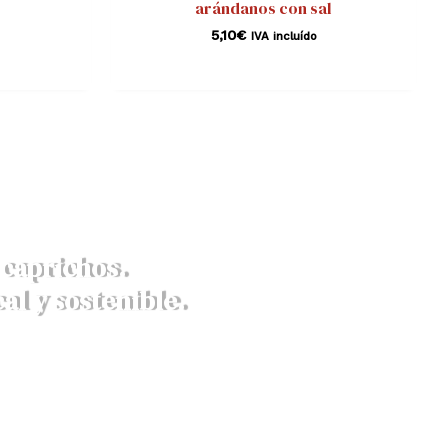
arándanos con sal
5,10
€
IVA incluído
caprichos.
al y sostenible.