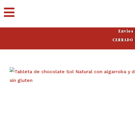
Ir
al
contenido
Envíos
CERRADO P