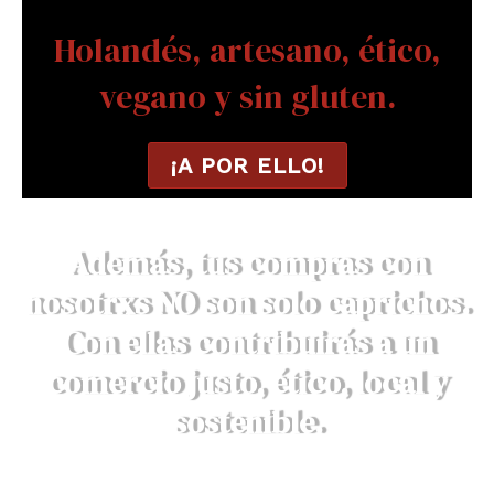
Holandés, artesano, ético,
vegano y sin gluten.
¡A POR ELLO!
Además, tus compras con
nosotrxs NO son solo caprichos.
Con ellas contribuirás a un
comercio justo, ético, local y
sostenible.