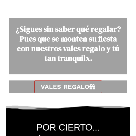
¿Sigues sin saber qué regalar?
Pues que se monten su fiesta
con nuestros vales regalo y tú
tan tranquilx.
VALES REGALO
POR CIERTO...