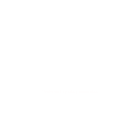
DESCRUBRE AQUÍ NUESTROS
VALORES
Envíos a 4,90€ o GRATIS en compras
superiores a 79€*
*Solo en España peninsular.
Pasarela de pago
100% SEGURA Y RÁPIDA.