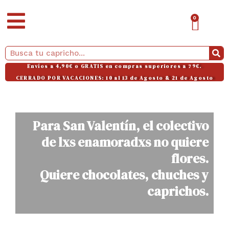
Ir
CAR
0
al
contenido
Buscar
Envíos a 4,90€ o GRATIS en compras superiores a 79€.
CERRADO POR VACACIONES: 10 al 13 de Agosto & 21 de Agosto
Para San Valentín, el colectivo
de lxs enamoradxs no quiere
flores.
Quiere chocolates, chuches y
caprichos.